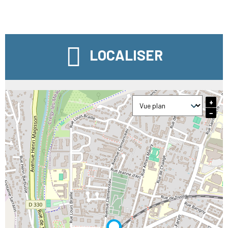
LOCALISER
+
−